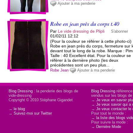
Ajouter à ma penderie
Robe en jean près du corps t.40
Par
Le vide dressing de Plipli
S'abonner
01/02/11 12:12
(Pour la couleur se référer à cette photo-ci)
Robe en jean près du corps, fermeture sur l
devant tout le long de la robe. Marque : Pim
Taille : 40 Excellent état. Pour la couleur se
référer à la dernière photo (les deux
précédentes sont un peu plus...
Robe
Jean
Ajouter à ma penderie
Blog Dressing
: la penderie des blogs de
Blog Dressing
référence
vide-dressing
vendus sur les blogs de 
Copyright © 2010 Stéphane Gigandet
→
Je veux en savoir plu
→
Je veux savoir qui a 
→
le blog
→
Je veux contacter le 
→
Suivez-moi sur Twitter
Pour tout le monde :
→
la liste des blogs vid
Pour suivre la mode :
→
Dernière Mode