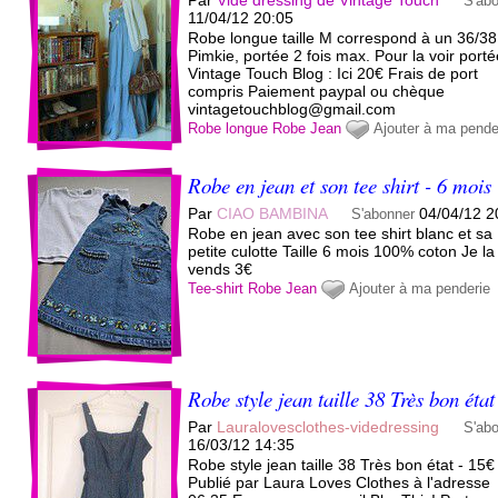
Par
Vide dressing de Vintage Touch
S'ab
11/04/12 20:05
Robe longue taille M correspond à un 36/38
Pimkie, portée 2 fois max. Pour la voir porté
Vintage Touch Blog : Ici 20€ Frais de port
compris Paiement paypal ou chèque
vintagetouchblog@gmail.com
Robe longue
Robe
Jean
Ajouter à ma pende
Robe en jean et son tee shirt - 6 mois
Par
CIAO BAMBINA
04/04/12 2
S'abonner
Robe en jean avec son tee shirt blanc et sa
petite culotte Taille 6 mois 100% coton Je la
vends 3€
Tee-shirt
Robe
Jean
Ajouter à ma penderie
Robe style jean taille 38 Très bon état
Par
Lauralovesclothes-videdressing
S'ab
16/03/12 14:35
Robe style jean taille 38 Très bon état - 15€
Publié par Laura Loves Clothes à l'adresse