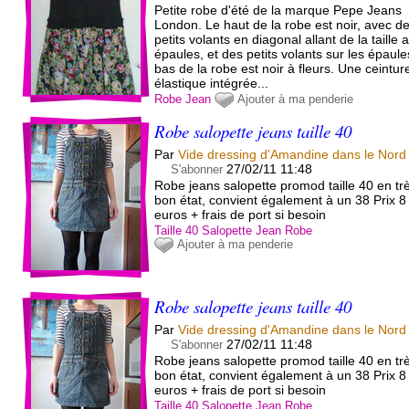
Petite robe d'été de la marque Pepe Jeans
London. Le haut de la robe est noir, avec d
petits volants en diagonal allant de la taille 
épaules, et des petits volants sur les épaule
bas de la robe est noir à fleurs. Une ceintur
élastique intégrée...
Robe
Jean
Ajouter à ma penderie
Robe salopette jeans taille 40
Par
Vide dressing d'Amandine dans le Nord
27/02/11 11:48
S'abonner
Robe jeans salopette promod taille 40 en tr
bon état, convient également à un 38 Prix 8
euros + frais de port si besoin
Taille 40
Salopette
Jean
Robe
Ajouter à ma penderie
Robe salopette jeans taille 40
Par
Vide dressing d'Amandine dans le Nord
27/02/11 11:48
S'abonner
Robe jeans salopette promod taille 40 en tr
bon état, convient également à un 38 Prix 8
euros + frais de port si besoin
Taille 40
Salopette
Jean
Robe