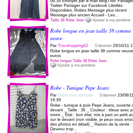
06:35 Envoyer par e-mail BlogThis! Partage
Twitter Partager sur Facebook Libellés :
Disponibles, Robes Message plus récent
Message plus ancien Accueil - Les...
Taille 38
Robe
Jean
Ajouter à ma penderie
Robe longue en jean taille 38 comme
neuve
Par
Trocshopping62
29/10/11 1
S'abonner
Robe longue en jean taille 38 comme neuve
euros
Robe longue
Taille 38
Robe
Jean
Ajouter à ma penderie
Robe - Tunique Pepe Jeans
Par
Dans mon armoire
23/08/1
S'abonner
19:39
Robe - tunique à pois Pepe Jeans, ouverte s
devant _ Taille : 36 _ Couleur : bleue avec p
ivoire _ État : bon état, mis à part un petit a
sur le devant (non visible, je peux vous env
des photos en détail) _ Raison de la vente :
Devenu trop...