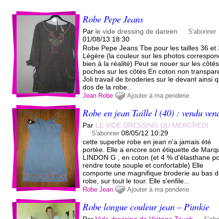
Robe Pepe Jeans
Par
le vide dressing de dareen
S'abonner
01/08/13 18:30
Robe Pepe Jeans Tbe pour les tailles 36 et
Légère (la couleur sur les photos correspon
bien à la réalité) Peut se nouer sur les côtés
poches sur les côtés En coton non transpar
Joli travail de broderies sur le devant ainsi 
dos de la robe...
Jean
Robe
Ajouter à ma penderie
Robe en jean Taille l (40) : vendu ven
Par
LE VIDE DRESSING DU MERCREDI
08/05/12 10:29
S'abonner
cette superbe robe en jean n'a jamais été
portée. Elle a encore son étiquette de Marq
LINDON G , en coton (et 4 % d'élasthane po
rendre toute souple et confortable) Elle
comporte une magnifique broderie au bas d
robe, sur tout le tour. Elle s'enfile...
Robe
Jean
Ajouter à ma penderie
Robe longue couleur jean – Pimkie