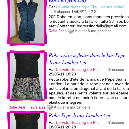
Par
Le vide dressing d'Elis... et ses amies
14/06/11 22:24
S'abonner
20€ Robe en jean, sans manches pressions
le devant smocks à la taille Taille 38 Très b
état Contacter: ledressingdelis@gmail.com
Robe
Jean
Ajouter à ma penderie
Robe noire à fleurs dans le bas Pepe
Jeans London t.m
Par
Le vide dressing de Plipli
S'abonner
25/05/11 18:23
Petite robe d'été de la marque Pepe Jeans
London. Le haut de la robe est noir, avec d
petits volants en diagonal allant de la taille 
épaules, et des petits volants sur les épaule
bas de la robe est noir à fleurs. Une ceintur
élastique intégrée...
Robe
Jean
Fleurs
Bas
Ajouter à ma penderie
Robe Pepe Jeans London t.m
Par
Le vide dressing de Plipli
S'abonner
18/05/11 20:28