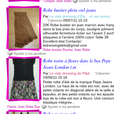
Tunique
Jean
Robe
Ajouter à ma penderie
Robe bustier plein ciel jeans
Par
Le vide dressing d'Elis... et ses amies
09/07/11 15:19
S'abonner
20€ Robe bustier en jean marron avec fran
dans le bas près du corps, souligne joliment
silhouette fermeture éclair sur l'avant 2 poc
plaquées à l'arrière 100% coton Taille 38
Excellent état Contacter:
ledressingdelis@gmail.com
Robe bustier
Bustier
Jean
Robe
Ajouter à ma penderie
Robe noire à fleurs dans le bas Pepe
Jeans London t.m
Par
Le vide dressing de Plipli
S'abonner
19/06/11 15:16
Petite robe d'été de la marque Pepe Jeans
London. Le haut de la robe est noir, avec d
petits volants en diagonal allant de la taille 
épaules, et des petits volants sur les épaule
bas de la robe est noir à fleurs. Une ceintur
élastique intégrée...
Fleurs
Jean
Robe
Bas
Ajouter à ma penderie
Robe en jean only