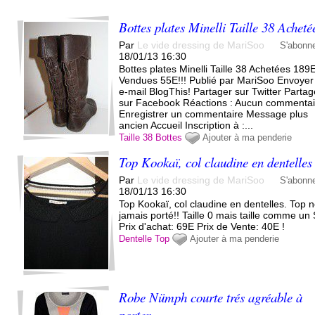
Bottes plates Minelli Taille 38 Acheté
Par
Le vide dressing de MariSoo
S'abonn
18/01/13 16:30
Bottes plates Minelli Taille 38 Achetées 189
Vendues 55E!!! Publié par MariSoo Envoyer
e-mail BlogThis! Partager sur Twitter Partag
sur Facebook Réactions : Aucun commentai
Enregistrer un commentaire Message plus
ancien Accueil Inscription à :...
Taille 38
Bottes
Ajouter à ma penderie
Top Kookaï, col claudine en dentelles
Par
Le vide dressing de MariSoo
S'abonn
18/01/13 16:30
Top Kookaï, col claudine en dentelles. Top 
jamais porté!! Taille 0 mais taille comme un
Prix d'achat: 69E Prix de Vente: 40E !
Dentelle
Top
Ajouter à ma penderie
Robe Nümph courte trés agréable à
porter