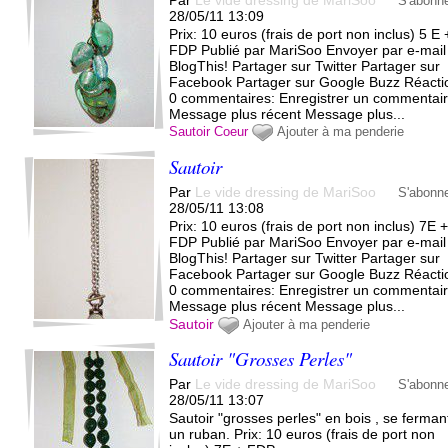
Par
Le vide dressing de MariSoo
S'abonn
28/05/11 13:09
Prix: 10 euros (frais de port non inclus) 5 E 
FDP Publié par MariSoo Envoyer par e-mail
BlogThis! Partager sur Twitter Partager sur
Facebook Partager sur Google Buzz Réacti
0 commentaires: Enregistrer un commentai
Message plus récent Message plus...
Sautoir
Coeur
Ajouter à ma penderie
Sautoir
Par
Le vide dressing de MariSoo
S'abonn
28/05/11 13:08
Prix: 10 euros (frais de port non inclus) 7E 
FDP Publié par MariSoo Envoyer par e-mail
BlogThis! Partager sur Twitter Partager sur
Facebook Partager sur Google Buzz Réacti
0 commentaires: Enregistrer un commentai
Message plus récent Message plus...
Sautoir
Ajouter à ma penderie
Sautoir "Grosses Perles"
Par
Le vide dressing de MariSoo
S'abonn
28/05/11 13:07
Sautoir "grosses perles" en bois , se ferman
un ruban. Prix: 10 euros (frais de port non