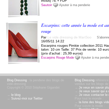
inclus) 7E + FDP
Sautoir
Ajouter à ma penderie
Escarpins: cette année la mode est au
rouge
Par
Le vide dressing de MariSoo
S'abonn
16/05/11 14:22
Escarpins rouges Pimkie collection 2011 Ha
talon: 10 cm Taille: 37 Prix de vente: 10 eur
(prix d'achat : 25,99 euros)
Escarpins
Rouge
Mode
Ajouter à ma pende
Blog Dressing
: la penderie des blogs de
Blog Dressing
référence
vide-dressing
vendus sur les blogs de 
Copyright © 2010 Stéphane Gigandet
→
Je veux en savoir plu
→
Je veux savoir qui a 
→
le blog
→
Je veux contacter le 
→
Suivez-moi sur Twitter
Pour tout le monde :
→
la liste des blogs vid
Pour suivre la mode :