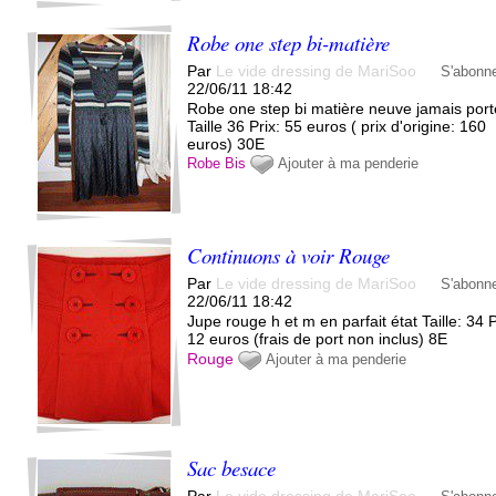
Robe one step bi-matière
Par
Le vide dressing de MariSoo
S'abonn
22/06/11 18:42
Robe one step bi matière neuve jamais port
Taille 36 Prix: 55 euros ( prix d'origine: 160
euros) 30E
Robe
Bis
Ajouter à ma penderie
Continuons à voir Rouge
Par
Le vide dressing de MariSoo
S'abonn
22/06/11 18:42
Jupe rouge h et m en parfait état Taille: 34 P
12 euros (frais de port non inclus) 8E
Rouge
Ajouter à ma penderie
Sac besace