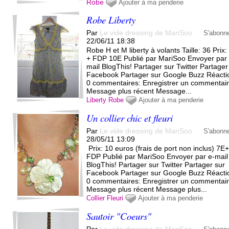
Robe
Ajouter à ma penderie
Robe Liberty
Par
Le vide dressing de MariSoo
S'abonn
22/06/11 18:38
Robe H et M liberty à volants Taille: 36 Prix
+ FDP 10E Publié par MariSoo Envoyer par 
mail BlogThis! Partager sur Twitter Partager
Facebook Partager sur Google Buzz Réacti
0 commentaires: Enregistrer un commentai
Message plus récent Message...
Liberty
Robe
Ajouter à ma penderie
Un collier chic et fleuri
Par
Le vide dressing de MariSoo
S'abonn
28/05/11 13:09
Prix: 10 euros (frais de port non inclus) 7E
FDP Publié par MariSoo Envoyer par e-mail
BlogThis! Partager sur Twitter Partager sur
Facebook Partager sur Google Buzz Réacti
0 commentaires: Enregistrer un commentai
Message plus récent Message plus...
Collier
Fleuri
Ajouter à ma penderie
Sautoir "Coeurs"