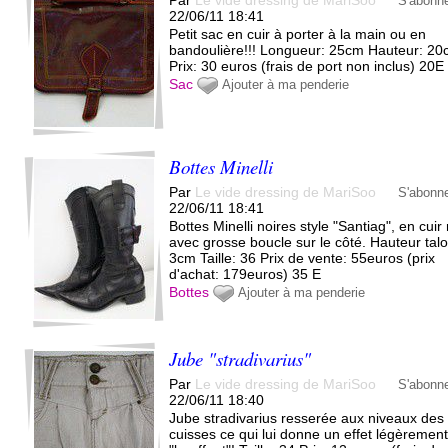
Par
Le vide dressing de MariSoo
S'abonn
22/06/11 18:41
Petit sac en cuir à porter à la main ou en
bandoulière !!! Longueur: 25cm Hauteur: 2
Prix: 30 euros (frais de port non inclus) 20E
Sac
Ajouter à ma penderie
Bottes Minelli
Par
Le vide dressing de MariSoo
S'abonn
22/06/11 18:41
Bottes Minelli noires style "Santiag", en cuir 
avec grosse boucle sur le côté. Hauteur talo
3cm Taille: 36 Prix de vente: 55euros (prix
d'achat: 179euros) 35 E
Bottes
Ajouter à ma penderie
Jube "stradivarius"
Par
Le vide dressing de MariSoo
S'abonn
22/06/11 18:40
Jube stradivarius resserée aux niveaux des
cuisses ce qui lui donne un effet légèremen