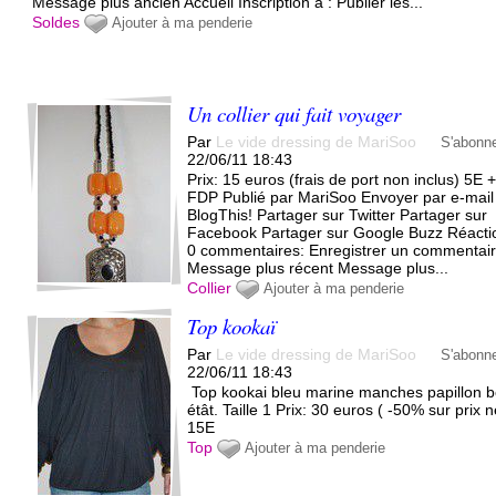
Message plus ancien Accueil Inscription à : Publier les...
Soldes
Ajouter à ma penderie
Un collier qui fait voyager
Par
Le vide dressing de MariSoo
S'abonn
22/06/11 18:43
Prix: 15 euros (frais de port non inclus) 5E 
FDP Publié par MariSoo Envoyer par e-mail
BlogThis! Partager sur Twitter Partager sur
Facebook Partager sur Google Buzz Réacti
0 commentaires: Enregistrer un commentai
Message plus récent Message plus...
Collier
Ajouter à ma penderie
Top kookaï
Par
Le vide dressing de MariSoo
S'abonn
22/06/11 18:43
Top kookai bleu marine manches papillon 
étât. Taille 1 Prix: 30 euros ( -50% sur prix n
15E
Top
Ajouter à ma penderie