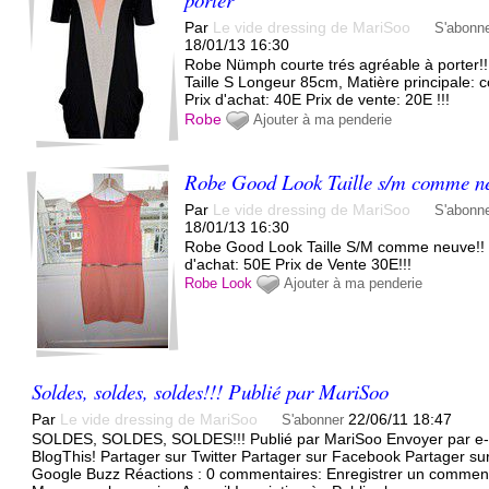
Par
Le vide dressing de MariSoo
S'abonn
18/01/13 16:30
Robe Nümph courte trés agréable à porter!!
Taille S Longeur 85cm, Matière principale: c
Prix d'achat: 40E Prix de vente: 20E !!!
Robe
Ajouter à ma penderie
Robe Good Look Taille s/m comme n
Par
Le vide dressing de MariSoo
S'abonn
18/01/13 16:30
Robe Good Look Taille S/M comme neuve!! 
d'achat: 50E Prix de Vente 30E!!!
Robe
Look
Ajouter à ma penderie
Soldes, soldes, soldes!!! Publié par MariSoo
Par
Le vide dressing de MariSoo
22/06/11 18:47
S'abonner
SOLDES, SOLDES, SOLDES!!! Publié par MariSoo Envoyer par e-
BlogThis! Partager sur Twitter Partager sur Facebook Partager su
Google Buzz Réactions : 0 commentaires: Enregistrer un commen