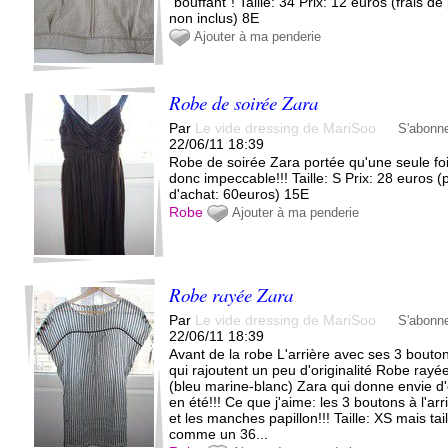
"bouffant"! Taille: 34 Prix: 12 euros (frais de
non inclus) 8E
Ajouter à ma penderie
Robe de soirée Zara
Par
Le vide dressing de MariSoo
S'abonn
22/06/11 18:39
Robe de soirée Zara portée qu'une seule fo
donc impeccable!!! Taille: S Prix: 28 euros (p
d'achat: 60euros) 15E
Robe
Ajouter à ma penderie
Robe rayée Zara
Par
Le vide dressing de MariSoo
S'abonn
22/06/11 18:39
Avant de la robe L'arrière avec ses 3 bouto
qui rajoutent un peu d'originalité Robe rayé
(bleu marine-blanc) Zara qui donne envie d'
en été!!! Ce que j'aime: les 3 boutons à l'arr
et les manches papillon!!! Taille: XS mais tail
comme un 36...