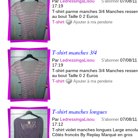
Par
LedressingaLisou
07/08/11
S'abonner
17:19
T-shirt parme manches 3/4 Manches resse
au bout Taille 0 2 Euros
T-shirt
Ajouter à ma penderie
T-shirt manches 3/4
Par
LedressingaLisou
07/08/11
S'abonner
17:19
T-shirt parme manches 3/4 Manches resse
au bout Taille 0 2 Euros
T-shirt
Ajouter à ma penderie
T-shirt manches longues
Par
LedressingaLisou
07/08/11
S'abonner
17:12
T-shirt violet manches longues Large encol
Côtés froncés By Replay Marqué en gros