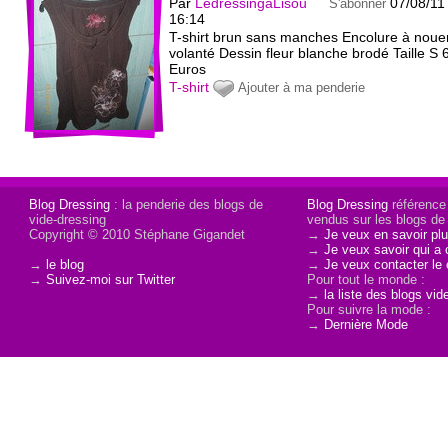
Par
LedressingaLisou
07/08/11
S'abonner
16:14
T-shirt brun sans manches Encolure à noue
volanté Dessin fleur blanche brodé Taille S 
Euros
T-shirt
Ajouter à ma penderie
Blog Dressing
: la penderie des blogs de
Blog Dressing
référence
vide-dressing
vendus sur les blogs de 
Copyright © 2010 Stéphane Gigandet
→
Je veux en savoir plu
→
Je veux savoir qui a 
→
le blog
→
Je veux contacter le 
→
Suivez-moi sur Twitter
Pour tout le monde :
→
la liste des blogs vid
Pour suivre la mode :
→
Dernière Mode