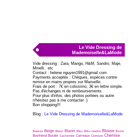
Le Vide Dressing de
Mademoiselle&LaMode
Vide dressing : Zara, Mango, H&M, Sandro, Maje,
Minelli.. etc
Contact : helene.nguyen1991@gmail.com
Payments acceptés : Chèques, espèces contre
remise en mains propres sur Marseille.
Frais de port : 7€ en colissimo, 3€ en lettre simple.
Pas d'échanges ni de remboursements.
Pour plus d'infos, des photos portées ou autre
n'hésitez pas à me contacter :)
Bon shopping!!!
Blog :
Le Vide Dressing de Mademoiselle&LaMode
Blouse
Beige
Blazer
Bateau
Blanc
Bleu
Bleu marine
Boots
Chemise
Boyfriend
Bustier
Carreaux
Cachemire
Ceinture