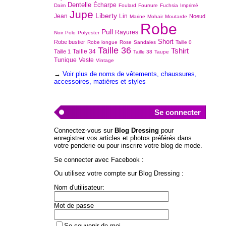
Dentelle
Écharpe
Daim
Foulard
Fourrure
Fuchsia
Imprimé
Jupe
Liberty
Jean
Lin
Noeud
Marine
Mohair
Moutarde
Robe
Pull
Rayures
Noir
Polo
Polyester
Short
Robe bustier
Robe longue
Rose
Sandales
Taille 0
Taille 36
Tshirt
Taille 34
Taille 1
Taille 38
Taupe
Tunique
Veste
Vintage
→
Voir plus de noms de vêtements, chaussures,
accessoires, matières et styles
Se connecter
Connectez-vous sur
Blog Dressing
pour
enregistrer vos articles et photos préférés dans
votre penderie ou pour inscrire votre blog de mode.
Se connecter avec Facebook :
Ou utilisez votre compte sur Blog Dressing :
Nom d'utilisateur:
Mot de passe
Se souvenir de moi