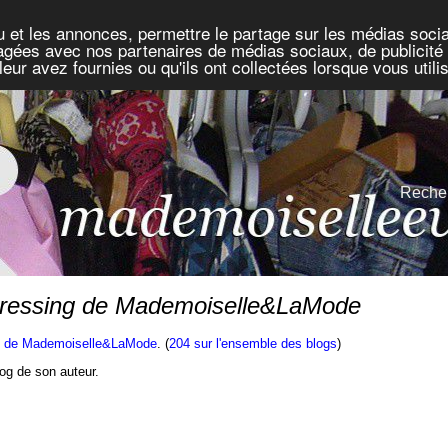
u et les annonces, permettre le partage sur les médias socia
rtagées avec nos partenaires de médias sociaux, de publicité 
eur avez fournies ou qu'ils ont collectées lorsque vous util
Recher
e Dressing de Mademoiselle&LaMode
g de Mademoiselle&LaMode
. (
204 sur l'ensemble des blogs
)
blog de son auteur.