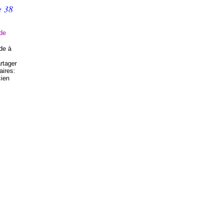
e 38
de
de à
rtager
aires:
cien