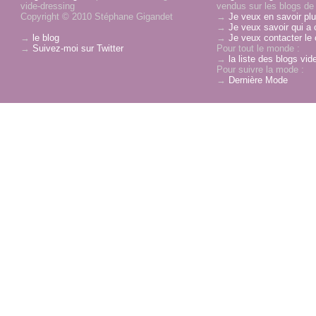
vide-dressing
vendus sur les blogs de 
Copyright © 2010 Stéphane Gigandet
→
Je veux en savoir plu
→
Je veux savoir qui a 
→
le blog
→
Je veux contacter le 
→
Suivez-moi sur Twitter
Pour tout le monde :
→
la liste des blogs vid
Pour suivre la mode :
→
Dernière Mode