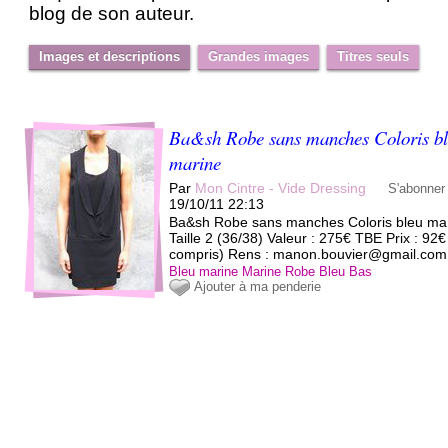
blog de son auteur.
Images et descriptions
Grandes images
Titres seuls
Ba&sh Robe sans manches Coloris b
marine
Par
Mon Cintre - Vide Dressing
S'abonner
19/10/11 22:13
Ba&sh Robe sans manches Coloris bleu ma
Taille 2 (36/38) Valeur : 275€ TBE Prix : 92€
compris) Rens : manon.bouvier@gmail.com
Bleu marine
Marine
Robe
Bleu
Bas
Ajouter à ma penderie