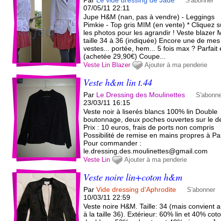
Par
Le vide dressing de Jade
S'abonner
07/05/11 22:11
Jupe H&M (nan, pas à vendre) - Leggings
Pimkie - Top gris MIM (en vente) * Cliquez s
les photos pour les agrandir ! Veste blazer
taille 34 à 36 (indiquée) Encore une de mes
vestes... portée, hem... 5 fois max ? Parfait 
(achetée 29,90€) Coupe...
Veste
Lin
Blazer
Ajouter à ma penderie
Veste h&m lin t.44
Par
Le Dressing des Moulinettes
S'abonn
23/03/11 16:15
Veste noir à liserés blancs 100% lin Double
boutonnage, deux poches ouvertes sur le d
Prix : 10 euros, frais de ports non compris
Possibilité de remise en mains propres à Par
Pour commander :
le.dressing.des.moulinettes@gmail.com
Veste
Lin
Ajouter à ma penderie
Veste noire lin+coton h&m
Par
Vide dressing d'Aphrodite
S'abonner
10/03/11 22:59
Veste noire H&M. Taille: 34 (mais convient a
à la taille 36). Extérieur: 60% lin et 40% cot