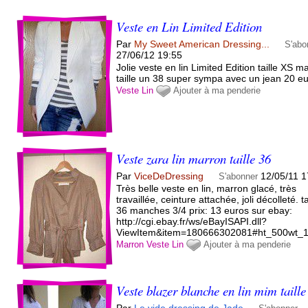
Veste en Lin Limited Edition
Par
My Sweet American Dressing...
S'abo
27/06/12 19:55
Jolie veste en lin Limited Edition taille XS m
taille un 38 super sympa avec un jean 20 e
Veste
Lin
Ajouter à ma penderie
Veste zara lin marron taille 36
Par
ViceDeDressing
12/05/11 1
S'abonner
Très belle veste en lin, marron glacé, très
travaillée, ceinture attachée, joli décolleté. ta
36 manches 3/4 prix: 13 euros sur ebay:
http://cgi.ebay.fr/ws/eBayISAPI.dll?
ViewItem&item=180666302081#ht_500wt_
Marron
Veste
Lin
Ajouter à ma penderie
Veste blazer blanche en lin mim taille