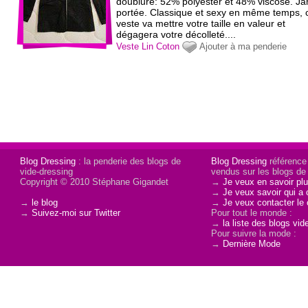
doublure: 52% polyester et 48% viscose. J
portée. Classique et sexy en même temps, 
veste va mettre votre taille en valeur et
dégagera votre décolleté....
Veste
Lin
Coton
Ajouter à ma penderie
Blog Dressing
: la penderie des blogs de
Blog Dressing
référence
vide-dressing
vendus sur les blogs de 
Copyright © 2010 Stéphane Gigandet
→
Je veux en savoir plu
→
Je veux savoir qui a 
→
le blog
→
Je veux contacter le 
→
Suivez-moi sur Twitter
Pour tout le monde :
→
la liste des blogs vid
Pour suivre la mode :
→
Dernière Mode