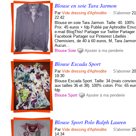
Blouse en soie Tara Jarmon
Par
Vide dressing d'Aphrodite
S'abonner
21
22:42
Blouse en soie Tara Jarmon. Taille: 40. 100% 
Prix: 45 euros + fdp Publié par Aphrodite Env
e-mail BlogThis! Partager sur Twitter Partager
Facebook Partager sur Pinterest Libellés :
Chemisiers, de 40 à 60 euros, M, Tara Jarmo
Aucun...
Blouse
Soie
Ajouter à ma penderie
Blouse Escada Sport
Par
Vide dressing d'Aphrodite
S'abonner
20
19:30
Blouse Escada Sport. Taille: 34 (mais convien
aux tailles 36 et 38). 100% coton. Prix: 65 eu
fdp
Blouse
Sport
Ajouter à ma penderie
Blouse Sport Polo Ralph Lauren
Par
Vide dressing d'Aphrodite
S'abonner
25
14:34